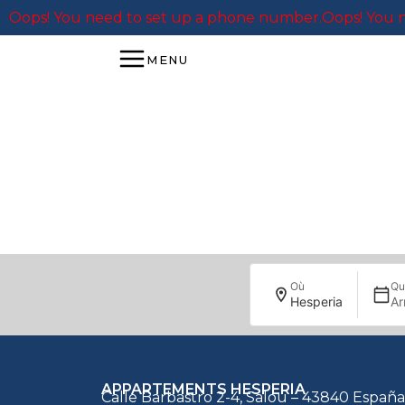
Oops! You need to set up a phone number.
Oops! You n
MENU
Nous la
Où
Qu
Hesperia
Ar
APPARTEMENTS HESPERIA
Calle Barbastro 2-4, Salou – 43840 España