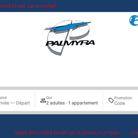
eed to set up an email.
nçons des offres périodiquement. A bientôt pour les dé
and
Qui
Promotion
rivée — Départ
2 adultes · 1 appartement
Oops! You need to set up a phone number.
Oo