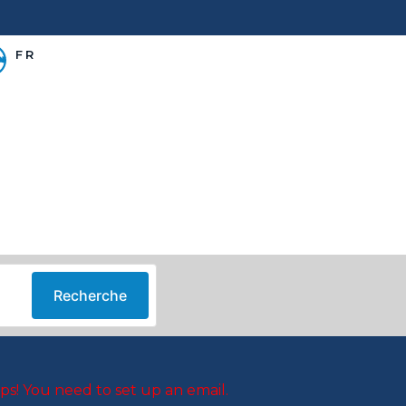
FR
couvrir.
Recherche
ps! You need to set up an email.