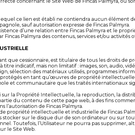
correcte concernant le Site Web de Fincas Palmyra, ou s
ur lequel ce lien est établi ne contiendra aucun élément
espagnole, sauf autorisation expresse de Fincas Palmyra.
xistence d’une relation entre Fincas Palmyra et le proprié
ar Fincas Palmyra des contenus, services et/ou activités off
DUSTRIELLE
 que cessionnaire, est titulaire de tous les droits de pro
titre indicatif, mais non limitatif : images, son, audio, vi
ign, sélection des matériaux utilisés, programmes infor
nt protégés en tant qu’œuvres de propriété intellectuelle 
ole et communautaire que les traités internationaux sig
sur la Propriété Intellectuelle, la reproduction, la dist
u partie du contenu de cette page web, à des fins commer
s l’autorisation de Fincas Palmyra.
 de propriété intellectuelle et industrielle de Fincas Palm
 les stocker sur le disque dur de son ordinateur ou sur t
el. Toutefois, l’Utilisateur ne pourra pas supprimer, alt
sur le Site Web.