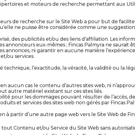
 répertoires et moteurs de recherche permettant aux Util
oteurs de recherche sur le Site Web a pour but de facilite
 qu’elle ne puisse être considérée comme une suggestion, 
, des publicités et/ou des liens d’affiliation. Les inform
r les annonceurs eux-mêmes ; Fincas Palmyra ne saurait 
 annonces, ni garantir en aucune manière l’expérience, l
et/ou services.
 technique, l’exactitude, la véracité, la validité ou la lég
 en aucun cas le contenu d’autres sites web, ni n’approu
ut autre matériel existant sur ces sites liés.
té pour les dommages pouvant résulter de l’accès, de l’ut
duits et services des sites web non gérés par Fincas Palm
ien à partir d’une autre page web vers le Site Web de Fin
tout Contenu et/ou Service du Site Web sans autorisatio