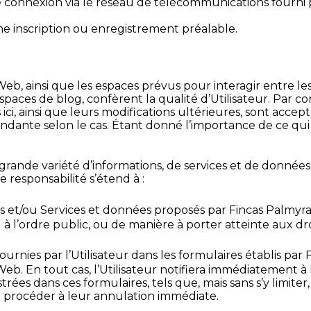
e connexion via le réseau de télécommunications fourni p
ne inscription ou enregistrement préalable.
e Web, ainsi que les espaces prévus pour interagir entre les
paces de blog, confèrent la qualité d’Utilisateur. Par c
ci, ainsi que leurs modifications ultérieures, sont accept
ndante selon le cas. Étant donné l’importance de ce qui 
rande variété d’informations, de services et de données. 
e responsabilité s’étend à :
s et/ou Services et données proposés par Fincas Palmyra 
ou à l’ordre public, ou de manière à porter atteinte aux 
fournies par l’Utilisateur dans les formulaires établis par
eb. En tout cas, l’Utilisateur notifiera immédiatement à
trées dans ces formulaires, tels que, mais sans s’y limiter,
de procéder à leur annulation immédiate.