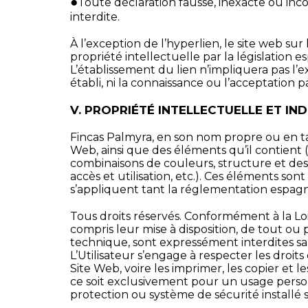
●
Toute déclaration fausse, inexacte ou in
interdite.
À l’exception de l’hyperlien, le site web s
propriété intellectuelle par la législation 
L’établissement du lien n’impliquera pas l’e
établi, ni la connaissance ou l’acceptation p
V. PROPRIÉTÉ INTELLECTUELLE ET IN
Fincas Palmyra, en son nom propre ou en tant
Web, ainsi que des éléments qu’il contient (à 
combinaisons de couleurs, structure et des
accès et utilisation, etc.). Ces éléments so
s’appliquent tant la réglementation espagn
Tous droits réservés. Conformément à la Loi 
compris leur mise à disposition, de tout o
technique, sont expressément interdites san
L’Utilisateur s’engage à respecter les droits
Site Web, voire les imprimer, les copier et
ce soit exclusivement pour un usage personn
protection ou système de sécurité installé 