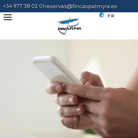
+34 977 38 02 01
reservas@fincaspalmyra.es
FR