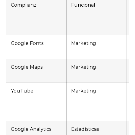
Complianz
Funcional
c
c
c
Google Fonts
Marketing
G
Google Maps
Marketing
G
YouTube
Marketing
G
V
Y
Google Analytics
Estadísticas
_