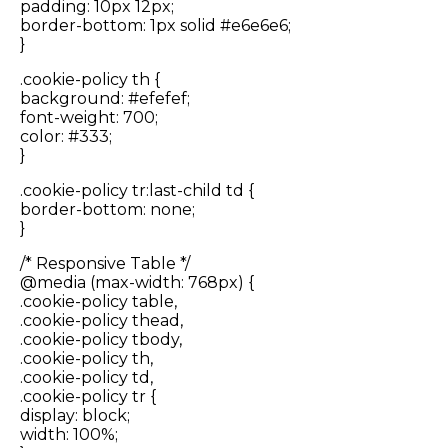
padding: 10px 12px;
border-bottom: 1px solid #e6e6e6;
}
.cookie-policy th {
background: #efefef;
font-weight: 700;
color: #333;
}
.cookie-policy tr:last-child td {
border-bottom: none;
}
/* Responsive Table */
@media (max-width: 768px) {
.cookie-policy table,
.cookie-policy thead,
.cookie-policy tbody,
.cookie-policy th,
.cookie-policy td,
.cookie-policy tr {
display: block;
width: 100%;