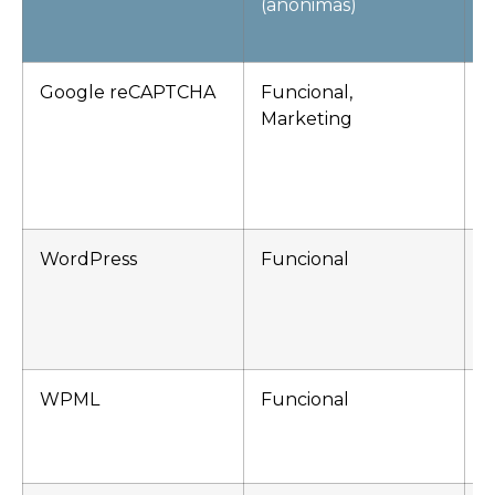
(anónimas)
Google reCAPTCHA
Funcional,
_
Marketing
r
WordPress
Funcional
w
w
w
WPML
Funcional
w
w