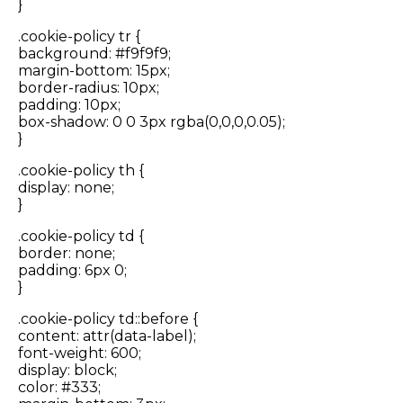
}
.cookie-policy tr {
background: #f9f9f9;
margin-bottom: 15px;
border-radius: 10px;
padding: 10px;
box-shadow: 0 0 3px rgba(0,0,0,0.05);
}
.cookie-policy th {
display: none;
}
.cookie-policy td {
border: none;
padding: 6px 0;
}
.cookie-policy td::before {
content: attr(data-label);
font-weight: 600;
display: block;
color: #333;