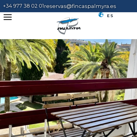
+34 977 38 02 01
reservas@fincaspalmyra.es
ES