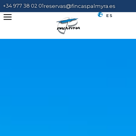
+34 977 38 02 01
reservas@fincaspalmyra.es
ES