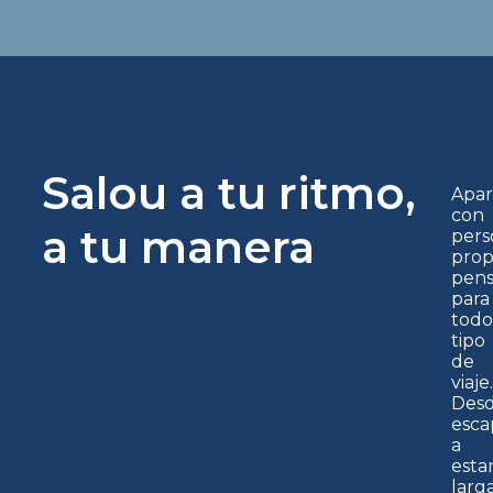
garantizado
garantizad
Salou a tu ritmo,
Apa
con
a tu manera
pers
prop
pens
para
todo
tipo
de
viaje.
Des
esca
a
esta
larga