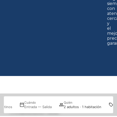
siem
con
aten
cerc
y
el
mejo
prec
gara
Pr
Cuándo
Quién
Nuestros
destinos
Entrada — Salida
2 adultos · 1 habitación