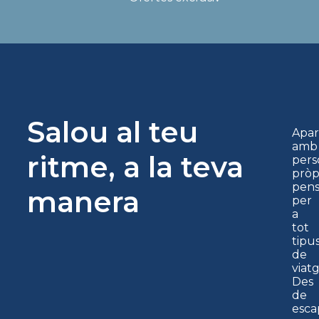
garantit
garantit
Salou al teu
Apa
amb
ritme, a la teva
pers
pròp
pens
manera
per
a
tot
tipu
de
viatg
Des
de
esca