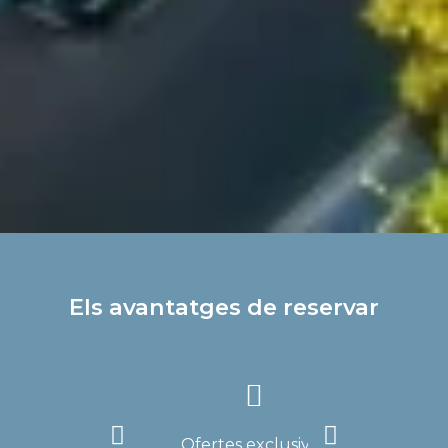
Els avantatges de reservar
Millor preu
Ofertes exclusives
Millor preu