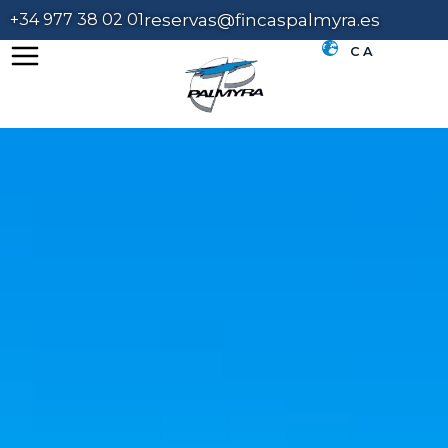
+34 977 38 02 01
reservas@fincaspalmyra.es
CA