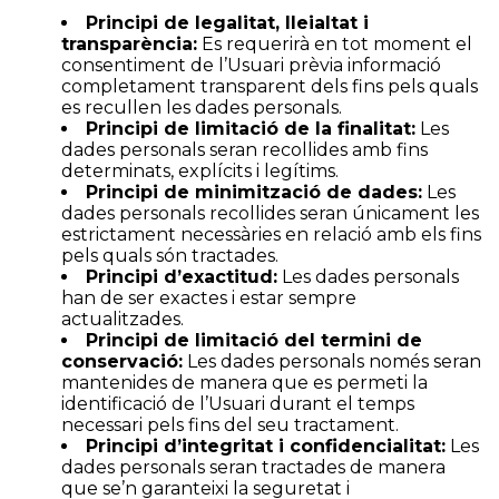
Principi de legalitat, lleialtat i
transparència:
Es requerirà en tot moment el
consentiment de l’Usuari prèvia informació
completament transparent dels fins pels quals
es recullen les dades personals.
Principi de limitació de la finalitat:
Les
dades personals seran recollides amb fins
determinats, explícits i legítims.
Principi de minimització de dades:
Les
dades personals recollides seran únicament les
estrictament necessàries en relació amb els fins
pels quals són tractades.
Principi d’exactitud:
Les dades personals
han de ser exactes i estar sempre
actualitzades.
Principi de limitació del termini de
conservació:
Les dades personals només seran
mantenides de manera que es permeti la
identificació de l’Usuari durant el temps
necessari pels fins del seu tractament.
Principi d’integritat i confidencialitat:
Les
dades personals seran tractades de manera
que se’n garanteixi la seguretat i