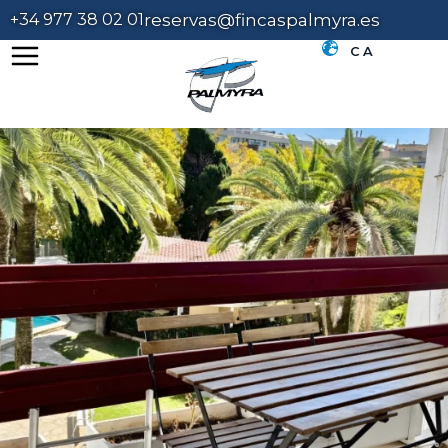
+34 977 38 02 01
reservas@fincaspalmyra.es
CA