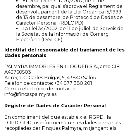
El Reial Decret 1720/2007, de 21 de
desembre, pel qual s’aprova el Reglament de
desenvolupament de la Llei Orgànica 15/1999,
de 13 de desembre, de Protecció de Dades de
Caràcter Personal (RDLOPD).
La Llei 34/2002, de 11 de juliol, de Serveis de
la Societat de la Informació i de Comerç
Electrònic (LSSI-CE).
Identitat del responsable del tractament de les
dades personals
PALMYRA IMMOBLES EN LLOGUER S.A., amb CIF:
A43760503
Adreça: C. Carles Buigas, 5, 43840 Salou
Telèfon de contacte: +34 977 380 201
Correu electrònic de contacte:
info@fincaspalmyra.es
Registre de Dades de Caràcter Personal
En compliment del que estableix el RGPD i la
LOPD-GDD, us informem que les dades personals
recopilades per Finques Palmyra, mitjançant els