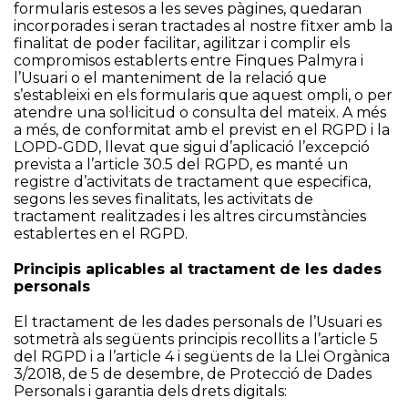
formularis estesos a les seves pàgines, quedaran
incorporades i seran tractades al nostre fitxer amb la
finalitat de poder facilitar, agilitzar i complir els
compromisos establerts entre Finques Palmyra i
l’Usuari o el manteniment de la relació que
s’estableixi en els formularis que aquest ompli, o per
atendre una sol·licitud o consulta del mateix. A més
a més, de conformitat amb el previst en el RGPD i la
LOPD-GDD, llevat que sigui d’aplicació l’excepció
prevista a l’article 30.5 del RGPD, es manté un
registre d’activitats de tractament que especifica,
segons les seves finalitats, les activitats de
tractament realitzades i les altres circumstàncies
establertes en el RGPD.
Principis aplicables al tractament de les dades
personals
El tractament de les dades personals de l’Usuari es
sotmetrà als següents principis recollits a l’article 5
del RGPD i a l’article 4 i següents de la Llei Orgànica
3/2018, de 5 de desembre, de Protecció de Dades
Personals i garantia dels drets digitals: