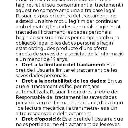
hagi retirat el seu consentiment al tractament i
aquest no compte amb una altra base legal;
l’Usuari es posi en contra del tractament i no
existeixi un altre motiu legítim per continuar
amb el mateix; les dades personals hagin estat
tractades il·lícitament; les dades personals
hagin de ser suprimides per complir amb una
obligació legal; o les dades personals hagin
estat obtingudes producte d’una oferta
directa de serveis de la societat de la informació
a un menor de 14 anys.
Dret a la limitació del tractament:
És el
dret de l’Usuari a limitar el tractament de les
seves dades personals.
Dret a la portabilitat de les dades:
En cas
que el tractament es faci per mitjans
automatitzats, l’Usuari tindrà dret a rebre del
Responsable del tractament les seves dades
personals en un format estructurat, d’ús comú
i de lectura mecànica, i a transmetre-les a un
altre responsable del tractament.
Dret d’oposició:
És el dret de l’Usuari a que
no es porti a terme el tractament de les seves