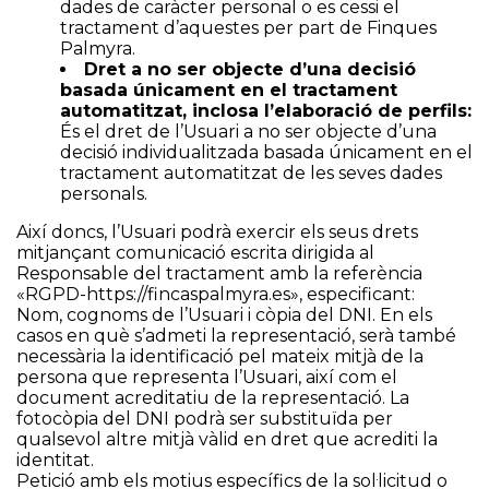
dades de caràcter personal o es cessi el
tractament d’aquestes per part de Finques
Palmyra.
Dret a no ser objecte d’una decisió
basada únicament en el tractament
automatitzat, inclosa l’elaboració de perfils:
És el dret de l’Usuari a no ser objecte d’una
decisió individualitzada basada únicament en el
tractament automatitzat de les seves dades
personals.
Així doncs, l’Usuari podrà exercir els seus drets
mitjançant comunicació escrita dirigida al
Responsable del tractament amb la referència
«RGPD-
https://fincaspalmyra.es
», especificant:
Nom, cognoms de l’Usuari i còpia del DNI. En els
casos en què s’admeti la representació, serà també
necessària la identificació pel mateix mitjà de la
persona que representa l’Usuari, així com el
document acreditatiu de la representació. La
fotocòpia del DNI podrà ser substituïda per
qualsevol altre mitjà vàlid en dret que acrediti la
identitat.
Petició amb els motius específics de la sol·licitud o