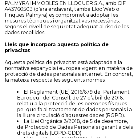
PALMYRA IMMOBLES EN LLOGUER S.A., amb CIF:
A43760503 (d’ara endavant, també Lloc Web o
Finques Palmyra) es compromet a adoptar les
mesures tècniques i organitzatives necessàries,
segons el nivell de seguretat adequat al risc de les
dades recollides.
Lleis que incorpora aquesta política de
privacitat
Aquesta política de privacitat està adaptada a la
normativa espanyola i europea vigent en matèria de
protecció de dades personals a internet. En concret,
la mateixa respecta les següents normes:
El Reglament (UE) 2016/679 del Parlament
Europeu i del Consell, de 27 d’abril de 2016,
relatiu a la protecció de les persones físiques
pel que fa al tractament de dades personals i a
la lliure circulació d’aquestes dades (RGPD).
La Llei Orgànica 3/2018, de 5 de desembre,
de Protecció de Dades Personals i garantia dels
drets digitals (LOPD-GDD).