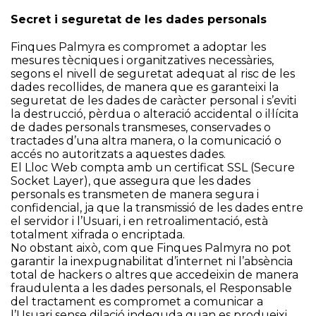
Secret i seguretat de les dades personals
Finques Palmyra es compromet a adoptar les
mesures tècniques i organitzatives necessàries,
segons el nivell de seguretat adequat al risc de les
dades recollides, de manera que es garanteixi la
seguretat de les dades de caràcter personal i s’eviti
la destrucció, pèrdua o alteració accidental o il·lícita
de dades personals transmeses, conservades o
tractades d’una altra manera, o la comunicació o
accés no autoritzats a aquestes dades.
El Lloc Web compta amb un certificat SSL (Secure
Socket Layer), que assegura que les dades
personals es transmeten de manera segura i
confidencial, ja que la transmissió de les dades entre
el servidor i l’Usuari, i en retroalimentació, està
totalment xifrada o encriptada.
No obstant això, com que Finques Palmyra no pot
garantir la inexpugnabilitat d’internet ni l’absència
total de hackers o altres que accedeixin de manera
fraudulenta a les dades personals, el Responsable
del tractament es compromet a comunicar a
l’Usuari sense dilació indeguda quan es produeixi