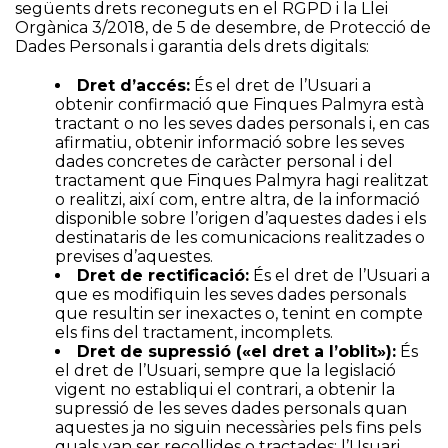
següents drets reconeguts en el RGPD i la Llei
Orgànica 3/2018, de 5 de desembre, de Protecció de
Dades Personals i garantia dels drets digitals:
Dret d’accés:
És el dret de l’Usuari a
obtenir confirmació que Finques Palmyra està
tractant o no les seves dades personals i, en cas
afirmatiu, obtenir informació sobre les seves
dades concretes de caràcter personal i del
tractament que Finques Palmyra hagi realitzat
o realitzi, així com, entre altra, de la informació
disponible sobre l’origen d’aquestes dades i els
destinataris de les comunicacions realitzades o
previses d’aquestes.
Dret de rectificació:
És el dret de l’Usuari a
que es modifiquin les seves dades personals
que resultin ser inexactes o, tenint en compte
els fins del tractament, incomplets.
Dret de supressió («el dret a l’oblit»):
És
el dret de l’Usuari, sempre que la legislació
vigent no establiqui el contrari, a obtenir la
supressió de les seves dades personals quan
aquestes ja no siguin necessàries pels fins pels
quals van ser recollides o tractades; l’Usuari